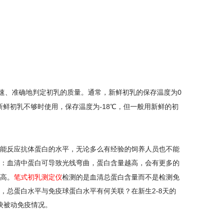
速、准确地判定初乳的质量。通常，新鲜初乳的保存温度为
0
新鲜初乳不够时使用，保存温度为
-18
℃
，但一般用新鲜的初
能反应抗体蛋白的水平，无论多么有经验的饲养人员也不能
：血清中蛋白可导致光线弯曲，蛋白含量越高，会有更多的
高。
笔式初乳测定仪
检测的是血清总蛋白含量而不是检测免
，总蛋白水平与免疫球蛋白水平有何关联？在新生
2-8
天的
映被动免疫情况。