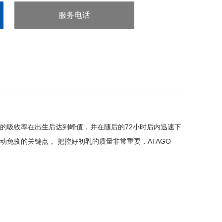
服务电话
：020-38106065
的吸收率在出生后达到峰值，并在随后的
72
小时后内迅速下
动免疫的关键点，
把控好初乳的质量非常重要，
ATAGO