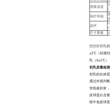
1
测量温度
(
保护等级
(
•
选件
•
尺寸重量
1
把控好初乳
的
±2
℃
（轻微
乳（
0±2
℃
）
初乳质量检测
初乳的抗体蛋
通过外观判断
管线被折射，
疫球蛋白含量
犊牛免疫球蛋