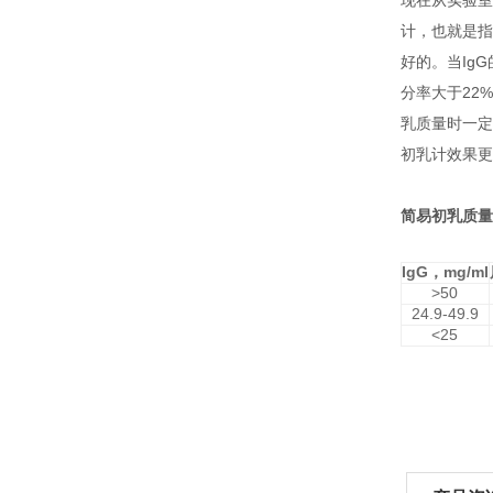
现在从实验室
计，也就是指
好的。当
IgG
分率大于
22%
乳质量时一定
初乳计效果更
简易初乳质量
IgG
，
mg/ml
>50
24.9-49.9
<25