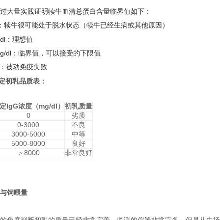
大量实践证明犊牛血清总蛋白含量临界值如下：
：犊牛很可能处于脱水状态（犊牛已经生病或其他原因）
dl
：理想值
g/dl
：临界值，可以接受的下限值
：被动免疫失败
定初乳品质表：
定
IgG
浓度（
mg/dl
）
初乳质量
0
劣质
0-3000
不良
3000-5000
中等
5000-8000
良好
＞
8000
非常良好
与饲喂量