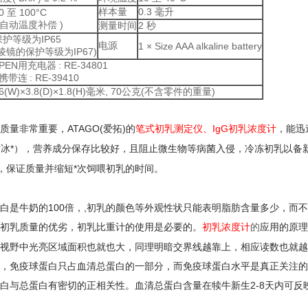
样本量
0.3
毫升
0
至
100
°
C
自动温度补偿
)
测量时间
2
秒
保护等级为
IP65
电源
1
×
Size AAA alkaline battery
棱镜的保护等级为
IP67)
PEN
用充电器
: RE-34801
携带连
: RE-39410
6(W)
×
3.8(D)
×
1.8(H)
毫米
, 70
公克
(
不含零件的重量
)
质量非常重要，
ATAGO(
爱拓
)
的
笔式初乳测定仪
、
IgG
初乳浓度
计
，能迅
结冰*），营养成分保存比较好，且阻止微生物等病菌入侵，冷冻初乳以备
，保证质量并缩短*次饲喂初乳的时间。
白是牛奶的
100
倍，
,
初乳的颜色等外观性状只能表明脂肪含量多少，而不
初乳质量的优劣，初乳比重计的使用是必要的。
初乳浓度计
的
应用的原理
视野中光亮区域面积也就也大，同理明暗交界线越靠上，相应读数也就越
，免疫球蛋白只占血清总蛋白的一部分，而免疫球蛋白水平是真正关注的
白与总蛋白有密切的正相关性。血清总蛋白含量在犊牛新生
2-8
天内可反