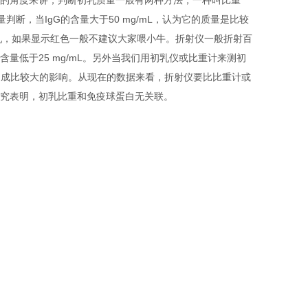
的角度来讲，判断初乳质量一般有两种方法，一种叫比重
量判断，当
IgG
的含量大于
50 mg/mL
，认为它的质量是比较
乳，如果显示红色一般不建议大家喂小牛。折射仪一般折射百
含量低于
25 mg/mL
。另外当我们用初乳仪或比重计来测初
造成比较大的影响。从现在的数据来看，折射仪要比比重计或
究表明，初乳比重和免疫球蛋白无关联。