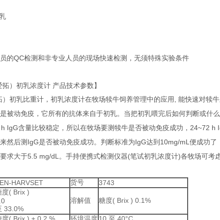
乳
员的
QC
检测和非专业人员的现场快速检测，无须特殊实验条件
爱拓）初乳浓度计 产品技术参数】
拓）初乳比重计，初乳浓度计在牧场犊牛饲养管理中的应用
,
能快速对犊牛
是被动免疫，它所有的抗体来自于初乳。当把初乳喂完后如何判断或什么
 h IgG
含量比较稳定，所以在牧场要测犊牛是否被动免疫成功，
24~72 h 
来然后测
IgG
是否被动免疫成功。判断标准为
IgG
达到
10mg/mL
便成功了
要求大于
5.5 mg/dL
。手持便携式检测仪器
(
笔试初乳浓度计
)
各牧场可考
货号
EN-HARVSET
3743
糖度
( Brix )
溶解值
糖度
( Brix ) 0.1%
.0
至
33.0%
糖度
( Brix )
±
0.2 %
环境温度
10
至
40
°
C