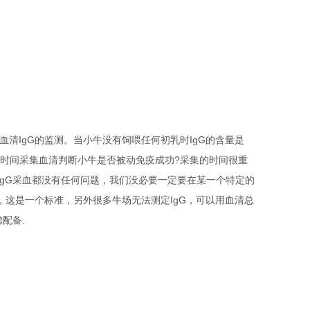
血清
IgG
的监测。当小牛没有饲喂任何初乳时
IgG
的含量是
时间采集血清判断小牛是否被动免疫成功
?
采集的时间很重
IgG
采血都没有任何问题，我们没必要一定要在某一个特定的
，这是一个标准，另外很多牛场无法测定
IgG
，可以用血清总
虑配备
.