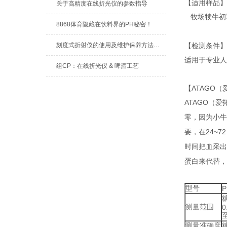
【适用样品】
关于高精度在线折光仪的参数指导
牧场犊牛初
8868体育隐藏在饮料界的PH秘密！
刻度式折射仪的使用及维护保养方法介绍
【检测条件】
适用于专业人
组CP：在线折光仪 & 啤酒工艺
【
ATAGO
（
ATAGO
（爱
零，因为小牛
要，在
24~72
时间把血采出
蛋白来代替，
型号
P
测量范围
0
测量准确度