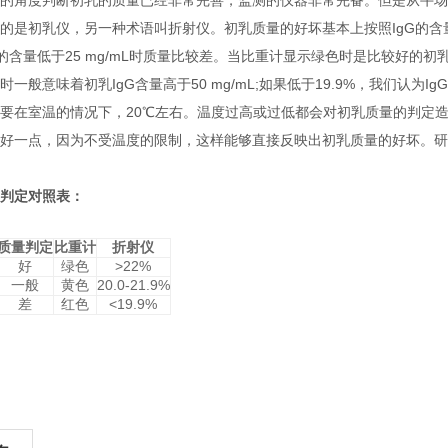
的角度判断初乳的质量已经非常完善，监测的仪器非常完备。但是从牛场
的是初乳仪，另一种术语叫折射仪。初乳质量的好坏基本上按照
IgG
的含
的含量低于
25 mg/mL
时质量比较差。当比重计显示绿色时是比较好的初
时一般意味着初乳
IgG
含量高于
50 mg/mL;
如果低于
19.9%
，我们认为
IgG
要在室温的情况下，
20
℃左右。温度过高或过低都会对初乳质量的判定
好一点，因为不受温度的限制，这样能够直接反映出初乳质量的好坏。研
判定对照表：
质量判定
比重计
折射仪
好
绿色
>22%
一般
黄色
20.0-21.9%
差
红色
<19.9%