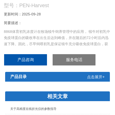
型号：PEN-Harvest
更新时间：2025-09-28
简要描述：
8868体育初乳浓度计在牧场犊牛饲养管理中的应用， 犊牛对初乳中
免疫球蛋白的吸收率在出生后达到峰值，并在随后的72小时后内迅
速下降。因此，尽早饲喂初乳是保证犊牛充分吸收免疫球蛋白，获
得被动免疫、并转换为主动免疫的关键点， 把控好初乳的质量非常
重要，8868体育初乳浓度计，初乳浓度测测器，能迅速、准确地判
产品咨询
服务电话
定初乳的质量
产品目录
点击展开+
相关文章
关于高精度在线折光仪的参数指导