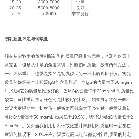
15-20
3000-5000
中等
20-25
5000-8000
良好
＞
25
＞
8000
非常良好
初乳质量评定与饲喂量
现在从实验室的角度判断初乳的质量已经非常完善，监测的仪器非
常完备。但是从牛场的角度来讲，判断初乳质量一般有两种方法，
一种叫比重计，也就是指的是初乳仪，另一种术语叫折射仪。初乳
质量的好坏基本上按照
IgG
的含量判断，当
IgG
的含量大于
50 mg/m
L
，认为它的质量是比较好的。当
IgG
的含量低于
25 mg/mL
时质量比
较差。当比重计显示绿色时是比较好的初乳，如果显示红色一般不
建议大家喂小牛。折射仪一般折射百分率大于
22%
时一般意味着初
乳
IgG
含量高于
50 mg/mL;
如果低于
19.9%
，我们认为
IgG
含量低于
2
5 mg/mL
。另外当我们用初乳仪或比重计来测初乳质量时一定要在
室温的情况下，
20
℃左右。温度过高或过低都会对初乳质量的判定