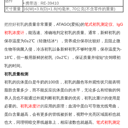
选件
•
携带连
: RE-39410
尺寸重量
16(W)
×
3.8(D)
×
1.8(H)
毫米
, 70
公克
(
不含零件的重量
)
把控好初乳
的质量非常重要，
ATAGO(
爱拓
)
的
笔式初乳测定仪
、
IgG
初乳浓度
计
，能迅速、准确地判定初乳的质量。通常，新鲜初乳的
保存温度为
0±2
℃
（轻微结冰*），营养成分保存比较好，且阻止微
生物等病菌入侵，冷冻初乳以备新鲜初乳不够时使用，保存温度为
-
18
℃
，但一般用新鲜的初乳（
0±2
℃
），保证质量并缩短*次饲喂初
乳的时间。
初乳质量检测
初乳的抗体蛋白是牛奶的
100
倍，
,
初乳的颜色等外观性状只能表明
脂肪含量多少，而不能反应抗体蛋白的水平，无论多么有经验的饲
养人员也不能通过外观判断初乳质量的优劣，初乳比重计的使用是
必要的。
初乳浓度计
的
应用的原理：血清中蛋白可导致光线弯曲，
蛋白含量越高，会有更多的管线被折射，视野中光亮区域面积也就
也大，同理明暗交界线越靠上，相应读数也就越高。
笔式初乳测定