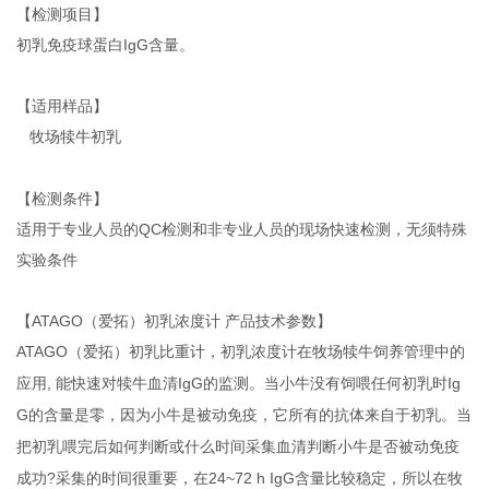
【检测项目】
初乳免疫球蛋白
IgG
含量。
【适用样品】
牧场犊牛初乳
【检测条件】
适用于专业人员的
QC
检测和非专业人员的现场快速检测，无须特殊
实验条件
【
ATAGO
（爱拓）初乳浓度计 产品技术参数】
ATAGO
（爱拓）初乳比重计，初乳浓度计在牧场犊牛饲养管理中的
应用
,
能快速对犊牛血清
IgG
的监测。当小牛没有饲喂任何初乳时
Ig
G
的含量是零，因为小牛是被动免疫，它所有的抗体来自于初乳。当
把初乳喂完后如何判断或什么时间采集血清判断小牛是否被动免疫
成功
?
采集的时间很重要，在
24~72 h IgG
含量比较稳定，所以在牧