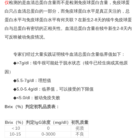
仪
检测的是血清总蛋白含量而不是检测免疫球蛋白含量，免疫球蛋
白只占血清总蛋白的一部分，而免疫球蛋白水平是真正关注的，总
蛋白水平与免疫球蛋白水平有何关联？在新生
2-8
天的犊牛免疫球蛋
白与总蛋白有密切的正相关性。血清总蛋白含量在犊牛新生
2-8
天内
可反映被动免疫情况。
专家们经过大量实践证明犊牛血清总蛋白含量临界值如下：
◆
>7g/dl
：犊牛很可能处于脱水状态（犊牛已经生病或其他原
因）
◆
5.5-7g/dl
：理想值
◆
5.0-5.4g/dl
：临界值，可以接受的下限值
◆
<5.0/dl
：被动免疫失败
Brix
（
%
）判定初乳品质表：
Brix
（
%
）
判定
IgG
浓度（
mg/dl
）
初乳质量
＜
10
0
劣质
10-15
0-3000
不良