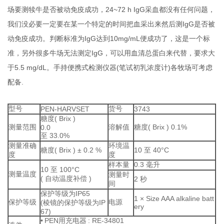
场要测犊牛是否被动免疫成功，
24~72 h IgG
采血都没有任何问题，
我们没必要一定要在某一个特定的时间把血采出来然后测
IgG
是否被
动免疫成功。判断标准为
IgG
达到
10mg/mL
便成功了，这是一个标
准，另外很多牛场无法测定
IgG
，可以用血清总蛋白来代替，要求大
于
5.5 mg/dL
。手持便携式检测仪器
(
笔试初乳浓度计
)
各牧场可考虑
配备
.
型号
货号
PEN-HARVSET
3743
糖度
( Brix )
测量范围
溶解值
糖度
( Brix ) 0.1%
0.0
至
33.0%
测量准确
环境温
糖度
( Brix )
±
0.2 %
10
至
40
°
C
度
度
样本量
0.3
毫升
10
至
100
°
C
测量温度
测量时
(
自动温度补偿
)
2
秒
间
保护等级为
IP65
1
×
Size AAA alkaline batt
保护等级
电源
(
棱镜的保护等级为
IP
ery
67)
•
PEN
用充电器
: RE-34801