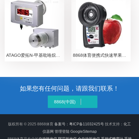
ATAGO爱拓N-甲基吡咯烷酮NMP在线浓度计
8868体育便携式快速苹果无损糖度计
如果您有任何问题，请跟我们联系！
8868(中国)
版权所有 © 2025 8868体育
备案号：粤ICP备11032425号
技术支持：
化工
仪器网
管理登陆
GoogleSitemap
8868体育是专业的
自动旋光仪,阿贝折光仪,全自动折光仪,手持式糖度计,手持