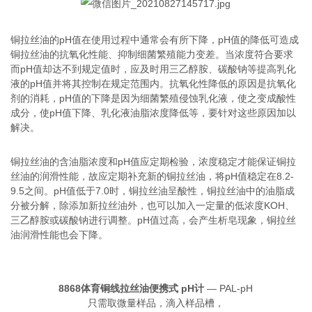
铜拉丝油的pH值在使用过程中通常会有所下降，pH值的降低可造成
铜拉丝油的抗氧化性能、抑制细菌繁殖能力变差。当浓度符合要求
而pH值却达不到规定值时，应及时用三乙醇胺、碳酸钠等提高乳化
液的pH值并将其控制在规定范围内。抗氧化性降低的原因是抗氧化
剂的消耗，pH值的下降是因为细菌繁殖侵蚀乳化液，使之变成酸性
成分，使pH值下降、乳化液油脂浓度降低等，要针对这些原因加以
解决。
铜拉丝油的含油脂浓度和pH值应定期检验，浓度稳定才能保证铜拉
丝油的润滑性能，故应定期补充新的铜拉丝油，将pH值稳定在8.2-
9.5之间。pH值低于7.0时，铜拉丝油呈酸性，铜拉丝油中的油脂成
分被分解，除添加新拉丝油外，也可以加入一定量的低浓度KOH、
三乙醇胺或碳酸钠进行调整。pH值过高，会产生析皂现象，铜拉丝
油润滑性能也会下降。
8868体育
铜线拉丝油便携式 pH计
— PAL-pH
只需取微量样品，滴入样品槽，