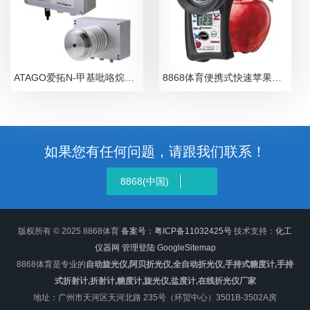
ATAGO爱拓N-甲基吡咯烷酮NMP在线浓度计
8868体育便携式快速苹果无损糖度计
如果您有任何问题，请跟我们联系！
8868(中国)
版权所有 © 2025 8868体育
备案号：粤ICP备11032425号
技术支持：
化工
仪器网
管理登陆
GoogleSitemap
8868体育是专业的
自动旋光仪,阿贝折光仪,全自动折光仪,手持式糖度计,手持
式折射计,折射计,糖度计,旋光仪,盐度计,在线折光仪厂家
地址：广州市天河区天河北路 235号（环贸中心）3501B-3502A房