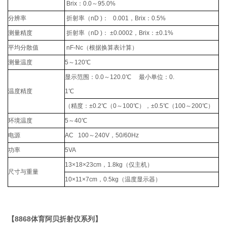
Brix
：
0.0
～
95.0%
分辨率
折射率（
nD )
：
0.001
，
Brix
：
0.5%
测量精度
折射率（
nD )
：
±
0.0002
，
Brix
：±
0.1%
平均分散值
nF-Nc
（根据换算表计算）
测量温度
5
～
120
℃
显示范围：
0.0
～
120.0
℃
最小单位：
0.
温度精度
1
℃
（精度：
±0.2
℃（
0
～
100
℃），±
0.5
℃（
100
～
200
℃）
环境温度
5
～
40
℃
电源
AC 100
～
240V
，
50/60Hz
功率
5VA
13×18×23cm
，
1.8kg
（仅主机）
尺寸与重量
10×11×7cm
，
0.5kg
（温度显示器）
【8868体育阿贝折射仪系列】