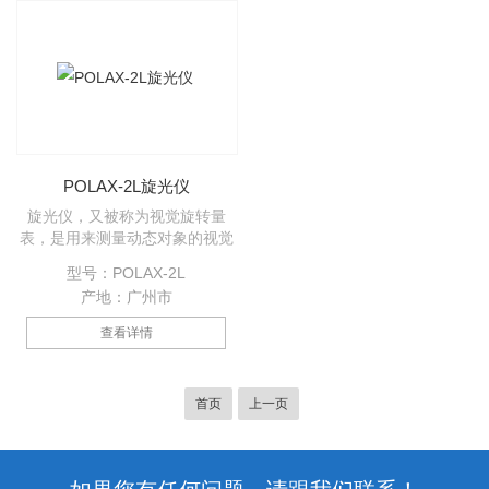
量各种液体的折射率，Brix以及
体的折射率，Brix以及浓度
浓度 :
POLAX-2L旋光仪
旋光仪，又被称为视觉旋转量
表，是用来测量动态对象的视觉
旋转的仪器，用来测量如糖精、
型号：POLAX-2L
抗坏血酸和胺酸钠等。
产地：广州市
查看详情
首页
上一页