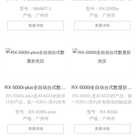
浆的浓度测量范围为0.00 到
度分析仪、盐度分析仪、蜂蜜水
型号：SMART-1
型号：RX-5000α
95.00%，而且准确率高达
分计、果汁浓度计、阿贝折光
产地：广州市
产地：广州市
&plusmn;0.05% !SMART-1 具有
仪、阿贝折射仪、海水盐度计、
自动温度补偿功能.
BRIX分析仪、麦芽浓度分析仪、
查看详情
查看详情
乙醇浓度计、丙二醇测量仪、旋
光仪、尿比重计、葡萄酒酸度检
测仪、葡萄酒糖度检测仪、切削
油浓度计、防冻液冰点测量仪、
冰点仪、电池液测量仪、碱液浓
度传感器、DMF浓度传感器、双
氧水浓度传感器、牛奶浓度计、
豆浆浓度计等产品。
RX-5000i-plus全自动台式数显折光仪
RX-5000i全自动台式数显折光仪
RX-5000i-plus是ATAGO创新设
RX-5000i 是ATAGO的产品，新
计的产品，新一代RX-I系列具有
一代RX-I系列具有精准的触摸屏,
精准的触摸屏, RX-5000i-plus 在
RX-5000i 拥有和RX-5000α *相
型号：RX-5000i-plus
型号：RX-5000i
RX-5000α 基础上升级,且同时具
同的技术参数, 但同时具备创新
产地：广州市
产地：广州市
备创新的触摸屏设计和USB接
的触摸屏设计和USB接口，折光
口，折光仪的新高度。此产品内
仪的新高度。此产品内置的恒温
查看详情
查看详情
置的恒温功能快速且高精度地测
功能快速且高精度地测量各种液