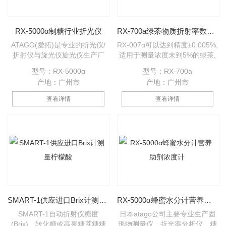
RX-5000α制糖行业折光仪
RX-700a绿茶物质折射率数显折光仪
ATAGO(爱拓)是专业的折光仪/
RX-007α可以达到精度±0.005%,
折射仪与旋光仪旋光仪生产厂
适用于测量浓度未到5%的绿茶,
商，生产多种类型的折光仪/折射
红茶,乌龙茶及其他低糖饮料. 操
型号：RX-5000α
型号：RX-700a
仪及旋光仪 旋光仪。提供生产原
作方法简单, 只要将样本滴在菱
产地：广州市
产地：广州市
料及成品的Brix值、折射率、盐
镜上面按开始键就可以了. 与其
度、糖度、物质浓度 、旋光度的
他RX系列一样具有恒温功能
查看详情
查看详情
测量方案！更多折光仪/折射仪/
旋光仪旋光仪详情请点击
www.atago-china.com 或致电
ATAGO(爱拓)咨询
SMART-1供应进口Brix计测量柠檬酸
RX-5000α蜂蜜水分计营养助剂浓度计
SMART-1自动折射仪糖度
日本atago公司主要专业生产固
(Brix)、转化糖或高果糖蔗糖糖
形物测量仪、折光率分析仪、糖