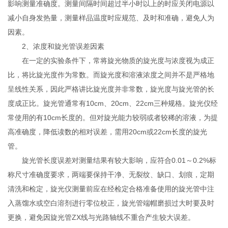
影响测量准确度。测量间隔时间超过半小时以上的时应关闭电源以
减小自身发热量，测量样品温度时应规范、及时和准确，避免人为
因素。
2、浓度和旋光管误差因素
在一定的实验条件下，常将旋光物质的旋光度与浓度视为成正
比，将比旋光度作为常数。而旋光度和溶液浓度之间并不是严格地
呈线性关系，因此严格讲比旋光度并非常数，旋光度与旋光管的长
度成正比。旋光管通常有10cm、20cm、22cm三种规格。旋光仪经
常使用的有10cm长度的。但对旋光能力较弱或者较稀的溶液，为提
高准确度，降低读数的相对误差，需用20cm或22cm长度的旋光
管。
旋光管长度误差对测量结果有较大影响，应符合0.01～0.2%标
称尺寸准确度要求，两端要保持干净、无裂纹、缺口、划痕，定期
清洗和检定，旋光仪测量前应在经检定合格准备使用的旋光管中注
入蒸馏水或空白溶剂进行零位校正，旋光管端帽磨损过大时要及时
更换，避免因旋光管ZX线与光路轴线不重合产生较大误差。