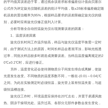
的平均值其误差趋于零，通过残余误差求标准偏差估计值由贝塞尔
公式作为评定旋光仪随机误差的统计平均值，取±2δ标准偏差确定随
机误差的置信概率为95%，根据样品要求的误差限确定旋光仪的级
别，必要时应将旋光仪修正值列入计算。
分析导致全自动控温旋光仪出现测量误差的因素：
1、温度误差因素
旋光仪长时间工作温升较高，样品与旋光仪温度平衡需一定时
间，由于测试方法上的原因，时间长样品会逐渐浑浊，影响光线透
过率，同批次样品较多时易造成测量误差。当样品温度偏离规定的2
0℃±0.2℃时，应进行修正。
另外，温度变化还会使待测物质分子间发生缔合或离解，使旋
光度发生改变。不同物质的温度系数不同，一般在-(0.01～0.04)℃
之间。为此在实验测定时必须恒温，旋光管上装有恒温夹套，与超
级恒温槽连接。
旋光仪工作时，环境温度应保持在20℃左右，并置于易通风散
热、阴凉干燥弱光处。温升过高、各部分元部件参数会发生变化，