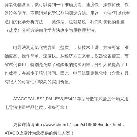
算氯化物含量，就可以得到一个准确度高、速度快、操作简便、仪
器设备便宜、不用消耗化学试剂的测定方法。用这一方法*可以代替
通用的化学分析方法——莫尔法。也就是说，我们对氯化物含量
（盐度）分析方法由化学方法改变为用物理方法。
电导法测定氯化物含量（盐度），从技术上讲，方法可靠、准
确度高、操作简单、速度快。从经济方面来看，仪器设备便宜、节
省试剂费用，特别是免除了硝酸银的购买困难，分析人员提高了工
作效率，亦减少了培训时间。因此，电导法测定氯化物（含量）具
有很大的可靠性和较高的实用价值。
ATAGOPAL-ES2,PAL-ES3,ES421等型号数字式盐度计均采用
电导法测量样品盐度，准备可靠！
更多详情请
http://www.chem17.com/st185689/index.html
，
ATAGO盐度计为您提供的解决方案！